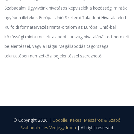
Szabadalmi ügyvivőink hivatásos képviselők a közösségi minták
ügyében illetékes Európai Unió Szellemi Tulajdoni Hivatala előtt.
Külföldi formatervezésiminta-oltalom az Európai Unió-beli
közösségi minta mellett az adott ország hivatalánál tett nemzeti
bejelentéssel, vagy a Hágai Megállapodás tagországai
tekintetében nemzetközi bejelentéssel szerezhető.
© Copyright 2026 |
Gödölle, Kékes, Mészáros & Szabó
Szabadalmi és Védjegy Iroda
| All right reserved.