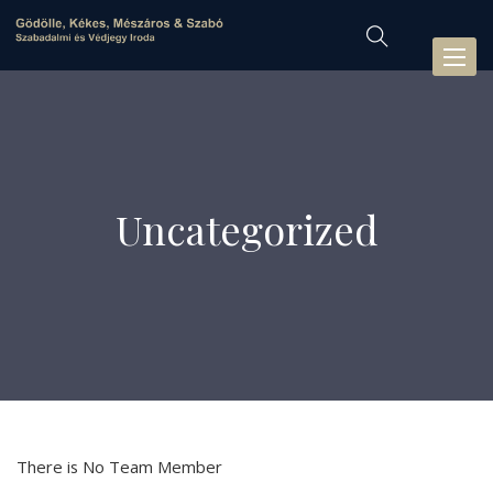
Toggl
naviga
Uncategorized
There is No Team Member