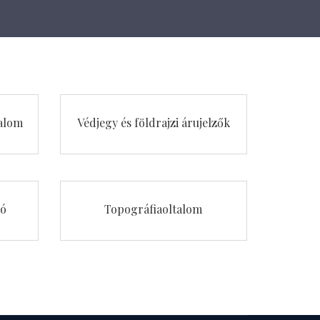
alom
Védjegy és földrajzi árujelzők
ió
Topográfiaoltalom