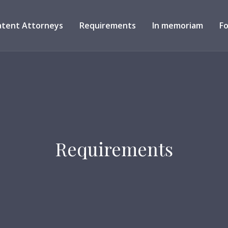
atent Attorneys
Requirements
In memoriam
F
Requirements