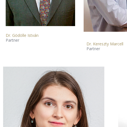
Dr. Gödölle István
Partner
Dr. Kereszty Marcell
Partner